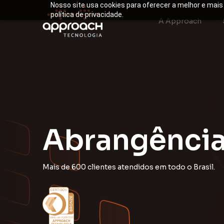
Nosso site usa cookies para oferecer a melhor e mais
política de privacidade.
A Approach
A
b
r
a
n
g
ê
n
c
i
Mais de 600 clientes atendidos em todo o Brasil.