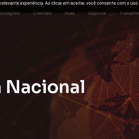
 relevante experiência. Ao clicar em aceitar, você consente com o us
Soluções
Clientes
Atas
Suporte
Trabalh
a
N
a
c
i
o
n
a
l